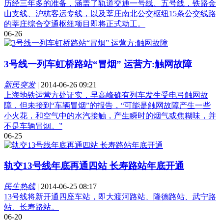
历经三年多的准备，涵盖了轨道交通一号线、五号线，铁路金
山支线、沪杭客运专线，以及莘庄南北公交枢纽15条公交线路
的莘庄综合交通枢纽项目即将正式动工。
06-26
3号线一列车虹桥路站“冒烟” 运营方:触网故障
新民突发
|
2014-06-26 09:21
上海地铁运营方处证实，早高峰确有列车发生受电弓触网故
障，但未接到“车辆冒烟”的报告，“可能是触网故障产生一些
小火花，和空气中的水汽接触，产生瞬时的烟气或焦糊味，并
不是车辆冒烟。”
06-25
轨交13号线年底再通四站 长寿路站年底开通
民生热线
|
2014-06-25 08:17
13号线将新开通四座车站，即大渡河路站、隆德路站、武宁路
站、长寿路站。
06-20