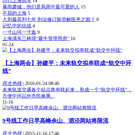
2015上海高考
14
暴雨袭城，他们是风雨中最可爱的人
15
不屈的上海
5
入刑最高判七年 刑法修订能否解医患之困？
8
记忆中的抗战
4
一寸山河一寸血
9
上海浦东三林现“最牛管理用房”
16
01-24
【上海两会】孙建平：未来轨交拟串联成“轨交中环
线”
民生热线
|
2016-01-24 08:40
未来轨道交通各个站点将串联起来，形成一个“轨交中环线”，
方便中环以外市民换乘。
11-16
9号线工作日早高峰佘山、泗泾两站将限流
民生热线
|
2015-11-16 17:46