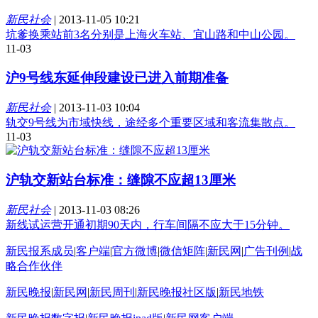
新民社会
|
2013-11-05 10:21
坑爹换乘站前3名分别是上海火车站、宜山路和中山公园。
11-03
沪9号线东延伸段建设已进入前期准备
新民社会
|
2013-11-03 10:04
轨交9号线为市域快线，途经多个重要区域和客流集散点。
11-03
沪轨交新站台标准：缝隙不应超13厘米
新民社会
|
2013-11-03 08:26
新线试运营开通初期90天内，行车间隔不应大于15分钟。
新民报系成员
|
客户端
|
官方微博
|
微信矩阵
|
新民网
|
广告刊例
|
战
略合作伙伴
新民晚报
|
新民网
|
新民周刊
|
新民晚报社区版
|
新民地铁