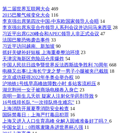
第二届世界互联网大会
469
2015巴黎气候变化大会
116
李克强出席第四次中国-中东欧国家领导人会晤
14
李克强出席东亚合作领导人系列会议并访问马来西亚
28
习近平出席G20峰会和APEC领导人非正式会议
47
法国巴黎恐怖袭击事件
33
习近平访问越南、新加坡
90
抓好关键补好短板 上海重拳整治环境
23
天津滨海新区危险品仓库爆炸
54
中国人民抗日战争暨世界反法西斯战争胜利 70周年
668
电梯又出事!上海长宁龙之梦一男子小腿被夹已截肢
18
北京成功获得2022年冬奥会举办权
10
沪地铁1号线早高峰故障数小时 多站客流积压
8
湖北荆州一女子被商场电梯卷入身亡
23
崇明一新生儿夭折 疑家人注射化学药剂导致
9
16号线排长队 “一次排队终生难忘”
13
上海消防开展夏季消防安全检查
14
国际禁毒日：上海严打毒品犯罪
16
上海又进入人口生育高峰 化解入园难准备好了吗？
6
中国女足1：0胜喀麦隆杀进世界杯八强
11