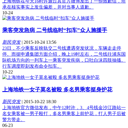
上海地铁在今天16时许通过其官方微博发出了一份致歉信，坦
承在核实事实上发生偏差，并对当事人道歉。
10-24
乘客突发急病 二号线临时“扣车”众人施援手
新民突发
|
2015-10-24 13:56
23日，不少乘客反映轨交二号线遭遇突发状况，车辆走走停
停。而据申通集团方面介绍，晚上19时左右，二号线往浦东国
际机场方向的一列车上一乘客突发疾病，口吐白沫四肢抽搐。
行车调度即刻发布命令扣车。
10-22
上海地铁一女子莫名被殴 多名男乘客挺身护花
新民突发
|
2015-10-22 18:30
上海地铁官方微信发布，中午12时许，3、4号线金沙江路站一
名女乘客被一男子殴打，多名男乘客上前护花，打人男子后被
警方带走。
06-23