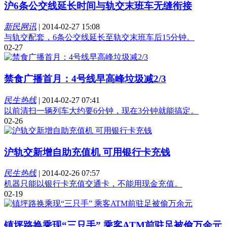
沪6条公交线延长时间与轨交末班车无缝衔接
新民网讯
|
2014-02-27 15:08
与轨交配套，6条公交线延长至轨交末班车后15分钟。
02-27
禁食广播首月：4号线早高峰垃圾减2/3
民生热线
|
2014-02-27 07:41
以前清扫一辆列车大约要6分钟，现在3分钟就能搞定。
02-26
沪轨交新增自助充值机 可用银行卡充钱
民生热线
|
2014-02-26 07:57
机器只能以银行卡充值交通卡，不能用现金充值。
02-19
镇坪路换乘现“三只手” 乘客ATM前驻足被偷万余元