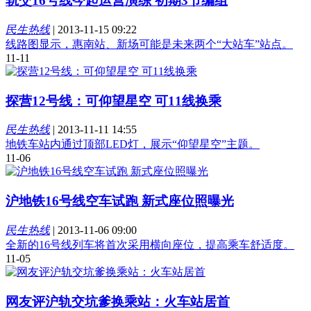
轨交16号线今起运营演练 初期3节编组
民生热线
|
2013-11-15 09:22
线路图显示，惠南站、新场可能是未来两个“大站车”站点。
11-11
探营12号线：可仰望星空 可11线换乘
民生热线
|
2013-11-11 14:55
地铁车站内通过顶部LED灯，展示“仰望星空”主题。
11-06
沪地铁16号线空车试跑 新式座位照曝光
民生热线
|
2013-11-06 09:00
全新的16号线列车将首次采用横向座位，提高乘车舒适度。
11-05
网友评沪轨交坑爹换乘站：火车站居首