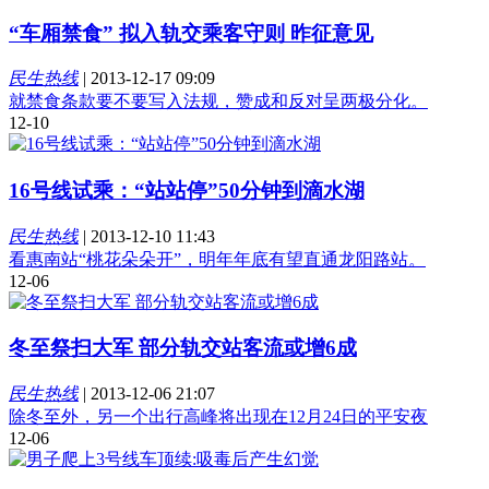
“车厢禁食” 拟入轨交乘客守则 昨征意见
民生热线
|
2013-12-17 09:09
就禁食条款要不要写入法规，赞成和反对呈两极分化。
12-10
16号线试乘：“站站停”50分钟到滴水湖
民生热线
|
2013-12-10 11:43
看惠南站“桃花朵朵开”，明年年底有望直通龙阳路站。
12-06
冬至祭扫大军 部分轨交站客流或增6成
民生热线
|
2013-12-06 21:07
除冬至外，另一个出行高峰将出现在12月24日的平安夜
12-06