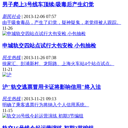
男子爬上3号线车顶续:吸毒后产生幻觉
新民社会
|
2013-12-06 07:57
由于吸食毒品，产生了幻觉，疑神疑鬼，老觉得被人跟踪。
11-26
申城轨交四站点试行大包安检 小包抽检
民生热线
|
2013-11-26 07:38
徐家汇、彭浦新村、龙阳路、上海火车站4个站点试点。
11-21
沪"轨交逃票冒用卡证将影响信用"终入法
民生热线
|
2013-11-21 09:13
明确了乘客逃票行为将纳入个人信用系统。
11-15