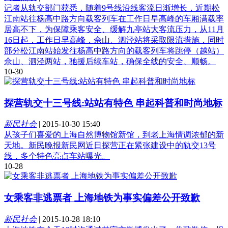
记者从轨交部门获悉，随着9号线沿线客流日渐增长，近期松
江南站往杨高中路方向载客列车在工作日早高峰的车厢满载率
居高不下，为保障乘客安全、缓解九亭站大客流压力，从11月
16日起，工作日早高峰，佘山、泗泾站将采取限流措施，同时
部分松江南站始发往杨高中路方向的载客列车将跳停（越站）
佘山、泗泾两站，驰援后续车站，确保全线的安全、顺畅。
10-30
探营轨交十三号线:站站有特色 串起科普和时尚地标
新民社会
|
2015-10-30 15:40
从孩子们喜爱的上海自然博物馆新馆，到老上海情调浓郁的新
天地。新民晚报新民网近日探营正在紧张建设中的轨交13号
线，多个特色亮点车站曝光。
10-28
女乘客非逃票者 上海地铁为事实偏差公开致歉
新民社会
|
2015-10-28 18:10