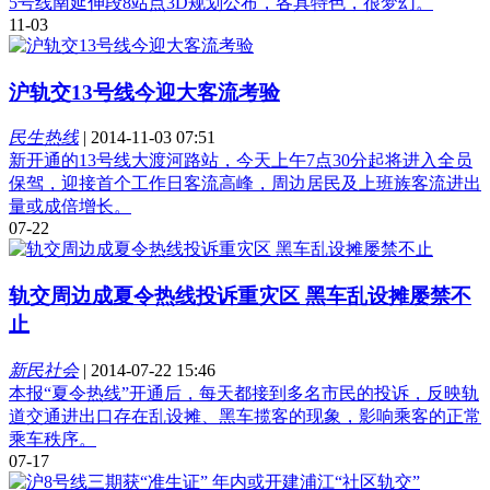
5号线南延伸段8站点3D规划公布，各具特色，很梦幻。
11-03
沪轨交13号线今迎大客流考验
民生热线
|
2014-11-03 07:51
新开通的13号线大渡河路站，今天上午7点30分起将进入全员
保驾，迎接首个工作日客流高峰，周边居民及上班族客流进出
量或成倍增长。
07-22
轨交周边成夏令热线投诉重灾区 黑车乱设摊屡禁不
止
新民社会
|
2014-07-22 15:46
本报“夏令热线”开通后，每天都接到多名市民的投诉，反映轨
道交通进出口存在乱设摊、黑车揽客的现象，影响乘客的正常
乘车秩序。
07-17