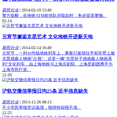
新民社会
|
2014-02-19 15:49
警方提醒，在地铁ATM前排队存取款时，务必提高警惕。
02-14
元宵节邂逅京昆艺术 文化地铁开进新天地
新民社会
|
2014-02-14 16:49
元宵节，一列10号线地铁列车上，乘客们发现拉手和车壁上被
京昆戏曲人物画“占领”。这是一辆“京昆折子戏戏曲人物画系
列”文化列车，由上海地铁与上海京剧院、上海昆剧团携手为
上海市民打造。
12-26
沪轨交微信举报日均25条 近半信息缺失
新民社会
|
2013-12-26 08:13
不少市民举报意识虽强，报得快却报不准。
12-25