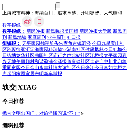
上海城市精神：海纳百川、追求卓越、开明睿智、大气谦和
数字报纸
数字报纸：
新民晚报
新民晚报美国版
新民晚报大学版
新民周
刊
新民地铁
家庭周刊
业主周刊
虹口报
街镇报：
天平家园
鹤翔航头
朱家角
古镇泗泾
今日九星
宝山社
区
璀璨徐家汇
定海家园
科瑞物业
湖南社区
健康枫林
今日虹梅
今
日练塘
龙华社区
曲阳社区
庙行之声
北站社区
江桥报
太平家园
嘉
兴天地
美丽顾村
和谐盈浦
金泽报道
康健社区
走进广中
川北印象
重固家园
今日佘山
永丰社情
友谊社区
今日张江
今日真如
宣桥之
声
岳阳家园
宜居东明
新车墩报
轨交
|
XTAG
今日推荐
携带文明出国门，对旅游陋习说“不！”
9
编辑推荐