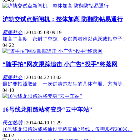
沪轨交试点新闸机：整体加高 防翻防钻易通行
新民社会
|
2014-05-08 09:19
加高了高度，密封了空隙，令逃票者难以跳跃或钻空子。
04-22
“随手拍”网友跟踪追击 小广告“投手”终落网
新民社会
|
2014-04-22 13:02
最好要拍照取证，一次讲清楚发生的具体车厢、方向等。
04-10
16号线龙阳路站将变身“云中车站”
民生热线
|
2014-04-10 11:29
16号线龙阳路站或将通过天桥直通2号线，仅需步行200米。
04-02