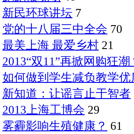
新民环球讲坛
7
党的十八届三中全会
70
最美上海 最爱乡村
21
2013“双11”再掀网购狂潮
如何做到学生减负教学优
新知道：让谣言止于智者
2013上海工博会
29
雾霾影响生殖健康？
61