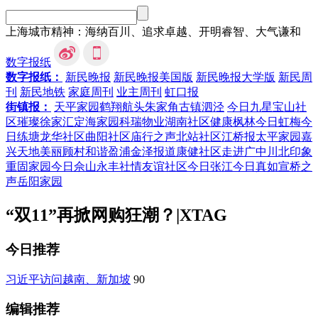
上海城市精神：海纳百川、追求卓越、开明睿智、大气谦和
数字报纸
数字报纸：
新民晚报
新民晚报美国版
新民晚报大学版
新民周
刊
新民地铁
家庭周刊
业主周刊
虹口报
街镇报：
天平家园
鹤翔航头
朱家角
古镇泗泾
今日九星
宝山社
区
璀璨徐家汇
定海家园
科瑞物业
湖南社区
健康枫林
今日虹梅
今
日练塘
龙华社区
曲阳社区
庙行之声
北站社区
江桥报
太平家园
嘉
兴天地
美丽顾村
和谐盈浦
金泽报道
康健社区
走进广中
川北印象
重固家园
今日佘山
永丰社情
友谊社区
今日张江
今日真如
宣桥之
声
岳阳家园
“双11”再掀网购狂潮？
|
XTAG
今日推荐
习近平访问越南、新加坡
90
编辑推荐