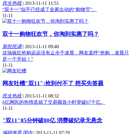
民生热线
|
2013-11-11 11:51
“双十一”似乎已经成了全家出动的“购物节”。
11-11
双十一购物狂欢节，你淘到实惠了吗？
新民民调
|
2013-11-11 09:40
这场疯狂抢购远远没有止步于凌晨，网友直呼“抢购，凌晨只
是一个开始！”
11-11
网友吐槽"双11":抢到付不了 想买先答题
民生热线
|
2013-11-11 08:32
6亿网民的热情造就了交易额首小时突破67个亿。
11-11
"双11"85分钟破80亿 消费破纪录无悬念
编辑推荐 国内
|
2013-11-11 07:29