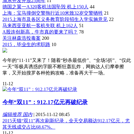
浦东开发开放25周年
11
德国之翼一A320客机法国坠毁 机上150人
44
上海：宝马撞倒交警拖行近10米致32岁交警牺牲
21
2015上海市及各区义务教育阶段招生入学实施意见
22
马来西亚亚航一客机失联 机上162人
51
A股连创新高，牛市真的要来了吗？
78
关注林森浩投毒案
200
2015，毕业生的求职路
10
今年的“11·11”又来了！随着“秒杀最低价”、“全场5折”、“仅此
一天”等极具诱惑的字眼不断狂轰乱炸，网购达人们摩拳擦
掌，又开始搜罗各种抢购攻略，准备再大干一场。
11-12
今年“双11”：912.17亿元再破纪录
编辑推荐 国内
|
2015-11-12 08:45
2015天猫“双11”再次刷新纪录，全天交易额达912.17亿元，尤
其无线成交占比68.67%。
11-12