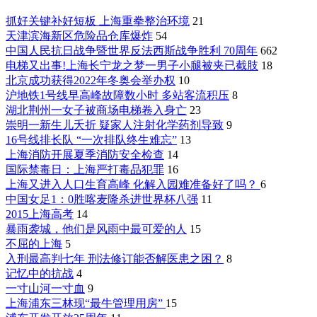
抓好关键补好短板 上海重拳整治环境
21
天津滨海新区危险品仓库爆炸
54
中国人民抗日战争暨世界反法西斯战争胜利 70周年
662
电梯又出事!上海长宁龙之梦一男子小腿被夹已截肢
18
北京成功获得2022年冬奥会举办权
10
沪地铁1号线早高峰故障数小时 多站客流积压
8
湖北荆州一女子被商场电梯卷入身亡
23
崇明一新生儿夭折 疑家人注射化学药剂导致
9
16号线排长队 “一次排队终生难忘”
13
上海消防开展夏季消防安全检查
14
国际禁毒日：上海严打毒品犯罪
16
上海又进入人口生育高峰 化解入园难准备好了吗？
6
中国女足1：0胜喀麦隆杀进世界杯八强
11
2015上海高考
14
暴雨袭城，他们是风雨中最可爱的人
15
不屈的上海
5
入刑最高判七年 刑法修订能否解医患之困？
8
记忆中的抗战
4
一寸山河一寸血
9
上海浦东三林现“最牛管理用房”
15