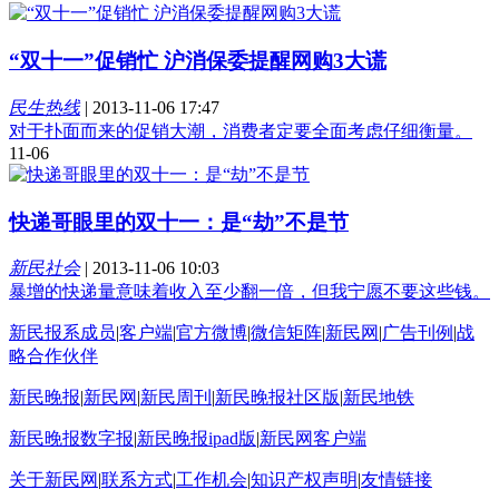
“双十一”促销忙 沪消保委提醒网购3大谎
民生热线
|
2013-11-06 17:47
对于扑面而来的促销大潮，消费者定要全面考虑仔细衡量。
11-06
快递哥眼里的双十一：是“劫”不是节
新民社会
|
2013-11-06 10:03
暴增的快递量意味着收入至少翻一倍，但我宁愿不要这些钱。
新民报系成员
|
客户端
|
官方微博
|
微信矩阵
|
新民网
|
广告刊例
|
战
略合作伙伴
新民晚报
|
新民网
|
新民周刊
|
新民晚报社区版
|
新民地铁
新民晚报数字报
|
新民晚报ipad版
|
新民网客户端
关于新民网
|
联系方式
|
工作机会
|
知识产权声明
|
友情链接