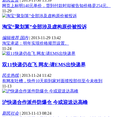
新民监督
|
2013-11-30 15:39
网页上标明140元单价，货到付款时却被告知价格是254元。
11-29
淘宝“聚划算”全部涉及虚构原价被投诉
编辑推荐 国内
|
2013-11-29 13:42
淘宝承诺：明年实现价格规范设置。
11-24
双11快递仍在飞 网友:请EMS出快递界
民生热线
|
2013-11-24 11:42
有网友吐槽，快件10天前到家对面揽投部但至今未收到
11-13
沪快递合作派件防爆仓 今或迎送达高峰
新民社会
|
2013-11-13 08:24