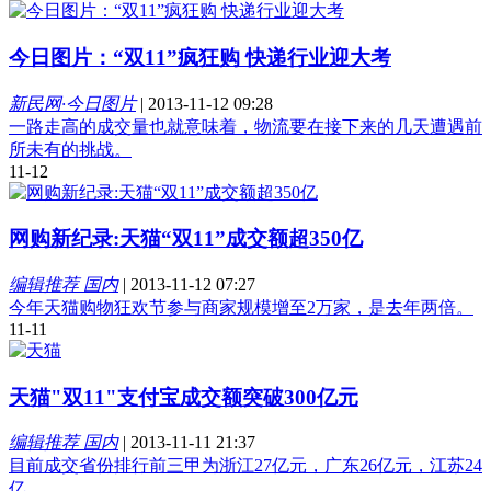
今日图片：“双11”疯狂购 快递行业迎大考
新民网·今日图片
|
2013-11-12 09:28
一路走高的成交量也就意味着，物流要在接下来的几天遭遇前
所未有的挑战。
11-12
网购新纪录:天猫“双11”成交额超350亿
编辑推荐 国内
|
2013-11-12 07:27
今年天猫购物狂欢节参与商家规模增至2万家，是去年两倍。
11-11
天猫"双11"支付宝成交额突破300亿元
编辑推荐 国内
|
2013-11-11 21:37
目前成交省份排行前三甲为浙江27亿元，广东26亿元，江苏24
亿。