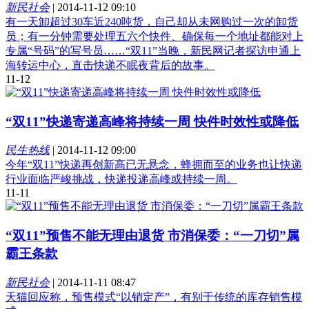
新民社会
|
2014-11-12 09:10
有一天卸超过30车近240吨货，自己却从未网购过一次的卸货
员；有一分钟需要处理五六个快件、确保每一个地址都能对上
专属“号码”的写号员……“双11”当晚，新民网记者探访申通上
海转运中心，直击快递不眠夜背后的故事。
11-12
“双11”快递寄递高峰将持续一周 快件时效性或降低
民生热线
|
2014-11-12 09:00
今年“双11”快递再创新高已无悬念，蜂拥而至的业务也让快递
行业面临严峻挑战，快递投递高峰或持续一周。
11-11
“双11”预售不能无理由退货 市消保委：“一刀切”属
霸王条款
新民社会
|
2014-11-11 08:47
天猫回应称，预售模式“以销定产”，有别于传统的库存销售模