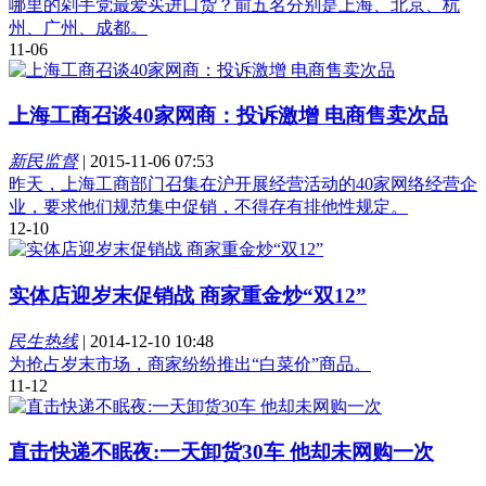
哪里的剁手党最爱买进口货？前五名分别是上海、北京、杭
州、广州、成都。
11-06
上海工商召谈40家网商：投诉激增 电商售卖次品
新民监督
|
2015-11-06 07:53
昨天，上海工商部门召集在沪开展经营活动的40家网络经营企
业，要求他们规范集中促销，不得存有排他性规定。
12-10
实体店迎岁末促销战 商家重金炒“双12”
民生热线
|
2014-12-10 10:48
为抢占岁末市场，商家纷纷推出“白菜价”商品。
11-12
直击快递不眠夜:一天卸货30车 他却未网购一次