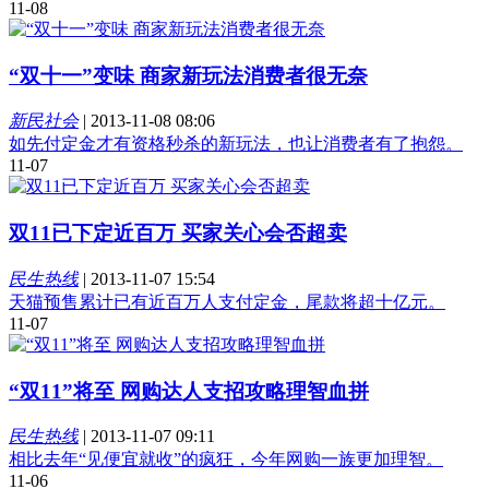
11-08
“双十一”变味 商家新玩法消费者很无奈
新民社会
|
2013-11-08 08:06
如先付定金才有资格秒杀的新玩法，也让消费者有了抱怨。
11-07
双11已下定近百万 买家关心会否超卖
民生热线
|
2013-11-07 15:54
天猫预售累计已有近百万人支付定金，尾款将超十亿元。
11-07
“双11”将至 网购达人支招攻略理智血拼
民生热线
|
2013-11-07 09:11
相比去年“见便宜就收”的疯狂，今年网购一族更加理智。
11-06