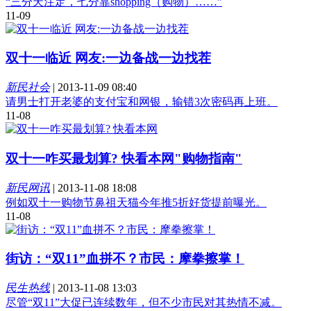
“三分天注定，七分靠shopping（购物）……”
11-09
双十一临近 网友:一边备战一边找茬
新民社会
|
2013-11-09 08:40
请男士打开老婆的支付宝和网银，输错3次密码再上班。
11-08
双十一咋买最划算? 快看本网"购物指南"
新民网讯
|
2013-11-08 18:08
例如双十一购物节鼻祖天猫今年推5折好货提前曝光。
11-08
街访：“双11”血拼不？市民：摩拳擦掌！
民生热线
|
2013-11-08 13:03
尽管“双11”大促已连续数年，但不少市民对其热情不减。