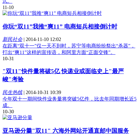
式。
11-10
你玩“双11”我推“爽11” 电商短兵相接倒计时
新民社会
|
2014-11-10 12:02
在距离“双十一”仅一天不到时，苏宁等电商纷纷祭出“杀器”，
打出“爽11”这样的宣传语，和阿里方面“正面交锋”。
10-31
"双11"快件量将破5亿 快递业或面临史上"最严
峻"考验
民生热线
|
2014-10-31 10:39
今年双十一期间快件业务量将突破5亿件，比去年同期增长近5
成。
10-30
亚马逊分羹"双11" 六海外网站开通直邮中国服务