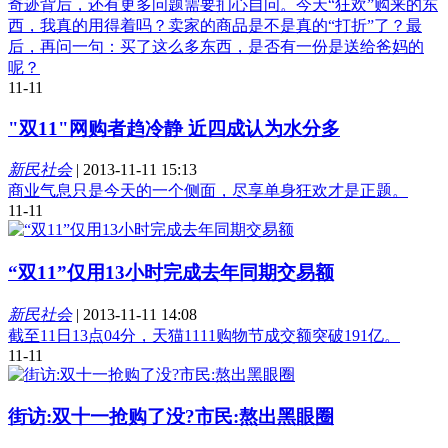
奇迹背后，还有更多问题需要扪心自问。今天“狂欢”购来的东
西，我真的用得着吗？卖家的商品是不是真的“打折”了？最
后，再问一句：买了这么多东西，是否有一份是送给爸妈的
呢？
11-11
"双11"网购者趋冷静 近四成认为水分多
新民社会
|
2013-11-11 15:13
商业气息只是今天的一个侧面，尽享单身狂欢才是正题。
11-11
“双11”仅用13小时完成去年同期交易额
新民社会
|
2013-11-11 14:08
截至11日13点04分，天猫1111购物节成交额突破191亿。
11-11
街访:双十一抢购了没?市民:熬出黑眼圈