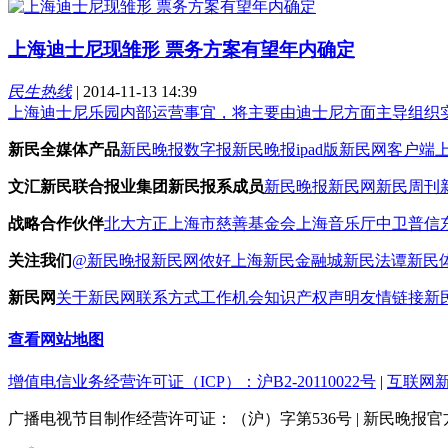
上海迪士尼现雏形 票务方案有望年内确定
民生热线
|
2014-11-13 14:39
上海迪士尼乐园内部运营事宜，将主要由迪士尼方面主导组织
新民全媒体产品
新民晚报数字报
新民晚报ipad版
新民网客户端
文汇新民联合报业集团新民报系成员
新民晚报
新民网
新民周刊
战略合作伙伴
北大方正
上海市慈善基金会
上海音乐厅
中卫普信
关注我们
@新民晚报新民网
侬好上海
新民金融城
新民法谭
新民
新民网
关于新民网
联系方式
工作机会
知识产权声明
友情链接
新
查看网站地图
增值电信业务经营许可证（ICP）：沪B2-20110022号
|
互联网新
广播电视节目制作经营许可证：（沪）字第536号
|
新民晚报官方网站 x