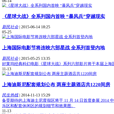
06-14
《星球大战》全系列国内首映 “暴风兵”穿越现实
新民社会
|
2015-06-14 18:25
05-25
上海国际电影节将连映六部星战 全系列首登内地
新民社会
|
2015-05-25 13:35
好莱坞经典科幻电影《星球大战》系列六部影片将于本届上海
11-13
上海迪斯尼配套规划公布 两座主题酒店共1220间房
民生热线
|
2014-11-13 15:29
备受期待的上海迪士尼度假区将于 11 月 14 日首度参展 
乐区和配套休闲区的规划细节和效果图。
11-13