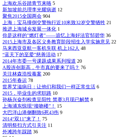
上海欢乐谷踏青节来咯
5
新加坡前总理李光耀病逝
12
聚焦2015全国两会
904
上海：宝马撞倒交警拖行近10米致32岁交警牺牲
21
推进上海城乡发展一体化
1
你是这样的"燃灯者"——追忆上海好法官邹碧华
36
2015上海市及各区义务教育阶段招生入学实施意见
22
马来西亚亚航一客机失联 机上162人
48
“蓝天下的至爱”慈善活动
17
2014年市委一号课题成果系列报道
20
A股连创新高，牛市真的要来了吗？
76
关注林森浩投毒案
200
2015年春运
78
世界艾滋病日：让他们和我们一样正常生活
6
2015，毕业生的求职路
10
孙杨兴奋剂检查呈阳性 禁赛3月现已解禁
8
上海浦东惊现“接吻楼”！
15
大巴洋山港侧翻致6死43伤
9
2014“双11”来了！
75
清明祭扫方式引关注
11
外滩跨年踩踏
36