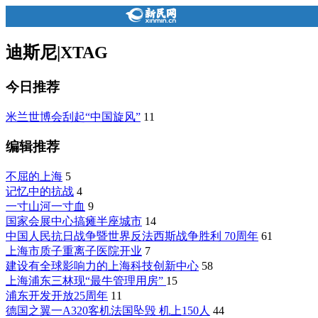
迪斯尼
|
XTAG
今日推荐
米兰世博会刮起“中国旋风”
11
编辑推荐
不屈的上海
5
记忆中的抗战
4
一寸山河一寸血
9
国家会展中心搞瘫半座城市
14
中国人民抗日战争暨世界反法西斯战争胜利 70周年
61
上海市质子重离子医院开业
7
建设有全球影响力的上海科技创新中心
58
上海浦东三林现“最牛管理用房”
15
浦东开发开放25周年
11
德国之翼一A320客机法国坠毁 机上150人
44