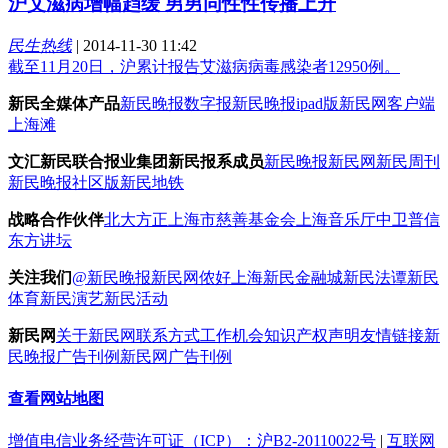
沪艾滋病增幅趋缓 男男同性性传播上升
民生热线
|
2014-11-30 11:42
截至11月20日，沪累计报告艾滋病病毒感染者12950例。
新民全媒体产品
新民晚报数字报
新民晚报ipad版
新民网客户端
上海滩
文汇新民联合报业集团新民报系成员
新民晚报
新民网
新民周刊
新民晚报社区版
新民地铁
战略合作伙伴
北大方正
上海市慈善基金会
上海音乐厅
中卫普信
东方讲坛
关注我们
@新民晚报新民网
侬好上海
新民金融城
新民法谭
新民
体育
新民演艺
新民活动
新民网
关于新民网
联系方式
工作机会
知识产权声明
友情链接
新
民晚报广告刊例
新民网广告刊例
查看网站地图
增值电信业务经营许可证（ICP）：沪B2-20110022号
|
互联网