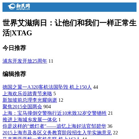
世界艾滋病日：让他们和我们一样正常生
活
|
XTAG
今日推荐
浦东开发开放25周年
11
编辑推荐
德国之翼一A320客机法国坠毁 机上150人
44
上海欢乐谷踏青节来咯
5
新加坡前总理李光耀病逝
12
聚焦2015全国两会
904
上海：宝马撞倒交警拖行近10米致32岁交警牺牲
21
推进上海城乡发展一体化
1
你是这样的"燃灯者"——追忆上海好法官邹碧华
36
2015上海市及各区义务教育阶段招生入学实施意见
22