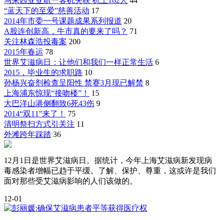
马来西亚亚航一客机失联 机上162人
44
“蓝天下的至爱”慈善活动
17
2014年市委一号课题成果系列报道
20
A股连创新高，牛市真的要来了吗？
71
关注林森浩投毒案
200
2015年春运
78
世界艾滋病日：让他们和我们一样正常生活
6
2015，毕业生的求职路
10
孙杨兴奋剂检查呈阳性 禁赛3月现已解禁
8
上海浦东惊现“接吻楼”！
15
大巴洋山港侧翻致6死43伤
9
2014“双11”来了！
75
清明祭扫方式引关注
11
外滩跨年踩踏
36
12月1日是世界艾滋病日。据统计，今年上海艾滋病新发现病
毒感染者增幅已趋于平缓。了解、保护、尊重，这或许是我们
面对那些受艾滋病影响的人们该做的。
12-01