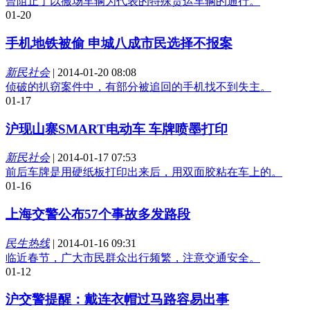
曾阻止了以搬场车辆为代表的特殊货运车辆的通行。
01-20
手机地铁被偷 申城八成市民选择不报案
新民社会
|
2014-01-20 08:08
侦破的扒窃案件中，有部分被追回的手机找不到失主。
01-17
沪现山寨SMART电动车 车牌喷墨打印
新民社会
|
2014-01-17 07:53
前后车牌是用硬纸板打印出来后，用双面胶粘在车上的。
01-16
上海交警公布57个事故多发路段
民生热线
|
2014-01-16 09:31
临近春节，广大市民群众出行频繁，注意交通安全。
01-12
沪交警提醒：戴连衣帽过马路容易出事