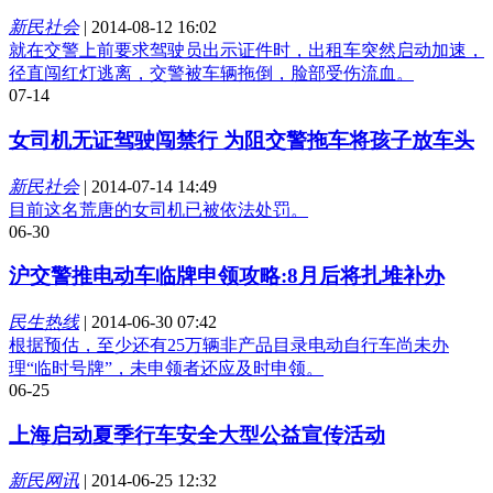
新民社会
|
2014-08-12 16:02
就在交警上前要求驾驶员出示证件时，出租车突然启动加速，
径直闯红灯逃离，交警被车辆拖倒，脸部受伤流血。
07-14
女司机无证驾驶闯禁行 为阻交警拖车将孩子放车头
新民社会
|
2014-07-14 14:49
目前这名荒唐的女司机已被依法处罚。
06-30
沪交警推电动车临牌申领攻略:8月后将扎堆补办
民生热线
|
2014-06-30 07:42
根据预估，至少还有25万辆非产品目录电动自行车尚未办
理“临时号牌”，未申领者还应及时申领。
06-25
上海启动夏季行车安全大型公益宣传活动
新民网讯
|
2014-06-25 12:32