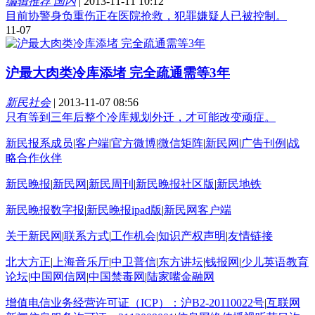
编辑推荐 国内
|
2013-11-11 10:12
目前协警身负重伤正在医院抢救，犯罪嫌疑人已被控制。
11-07
沪最大肉类冷库添堵 完全疏通需等3年
新民社会
|
2013-11-07 08:56
只有等到三年后整个冷库规划外迁，才可能改变顽症。
新民报系成员
|
客户端
|
官方微博
|
微信矩阵
|
新民网
|
广告刊例
|
战
略合作伙伴
新民晚报
|
新民网
|
新民周刊
|
新民晚报社区版
|
新民地铁
新民晚报数字报
|
新民晚报ipad版
|
新民网客户端
关于新民网
|
联系方式
|
工作机会
|
知识产权声明
|
友情链接
北大方正
|
上海音乐厅
|
中卫普信
|
东方讲坛
|
钱报网
|
少儿英语教育
论坛
|
中国网信网
|
中国禁毒网
|
陆家嘴金融网
增值电信业务经营许可证（ICP）：沪B2-20110022号
|
互联网