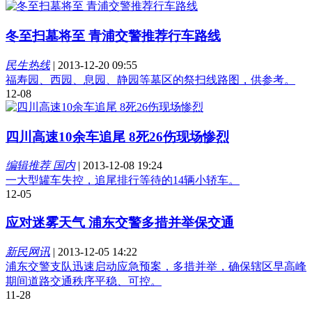
冬至扫墓将至 青浦交警推荐行车路线
民生热线
|
2013-12-20 09:55
福寿园、西园、息园、静园等墓区的祭扫线路图，供参考。
12-08
四川高速10余车追尾 8死26伤现场惨烈
编辑推荐 国内
|
2013-12-08 19:24
一大型罐车失控，追尾排行等待的14辆小轿车。
12-05
应对迷雾天气 浦东交警多措并举保交通
新民网讯
|
2013-12-05 14:22
浦东交警支队迅速启动应急预案，多措并举，确保辖区早高峰
期间道路交通秩序平稳、可控。
11-28