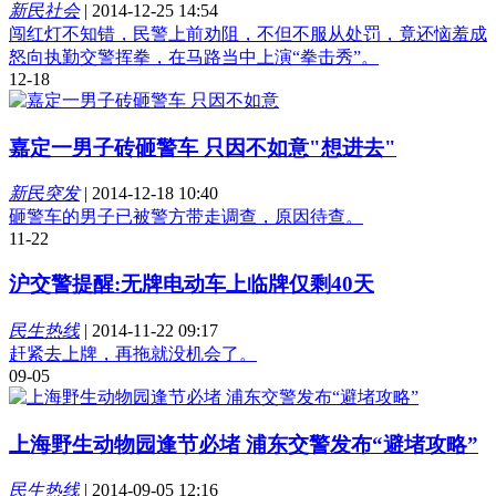
新民社会
|
2014-12-25 14:54
闯红灯不知错，民警上前劝阻，不但不服从处罚，竟还恼羞成
怒向执勤交警挥拳，在马路当中上演“拳击秀”。
12-18
嘉定一男子砖砸警车 只因不如意"想进去"
新民突发
|
2014-12-18 10:40
砸警车的男子已被警方带走调查，原因待查。
11-22
沪交警提醒:无牌电动车上临牌仅剩40天
民生热线
|
2014-11-22 09:17
赶紧去上牌，再拖就没机会了。
09-05
上海野生动物园逢节必堵 浦东交警发布“避堵攻略”
民生热线
|
2014-09-05 12:16