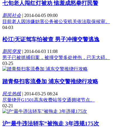
七旬老人闯红灯被劝 恼羞成怒拳打民警
新民社会
|
2014-04-05 09:00
目前老人因涉嫌妨害公务被公安机关依法取保候审。
04-03
松江|无证驾车怕被查 男子冲撞交警逃逸
新民突发
|
2014-04-03 11:08
男子已被抓捕归案，被撞交警多处挫伤，已无大碍。
03-25
踏青祭扫客流叠加 浦东交警推绕行攻略
民生热线
|
2014-03-25 08:24
尽量绕开G1501高东收费站等交通拥堵节点。
02-21
沪“最牛违法轿车”被拖走 3年违规175次