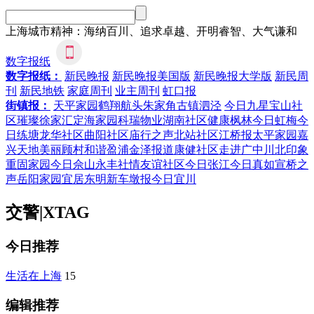
上海城市精神：海纳百川、追求卓越、开明睿智、大气谦和
数字报纸
数字报纸：
新民晚报
新民晚报美国版
新民晚报大学版
新民周
刊
新民地铁
家庭周刊
业主周刊
虹口报
街镇报：
天平家园
鹤翔航头
朱家角
古镇泗泾
今日九星
宝山社
区
璀璨徐家汇
定海家园
科瑞物业
湖南社区
健康枫林
今日虹梅
今
日练塘
龙华社区
曲阳社区
庙行之声
北站社区
江桥报
太平家园
嘉
兴天地
美丽顾村
和谐盈浦
金泽报道
康健社区
走进广中
川北印象
重固家园
今日佘山
永丰社情
友谊社区
今日张江
今日真如
宣桥之
声
岳阳家园
宜居东明
新车墩报
今日宜川
交警
|
XTAG
今日推荐
生活在上海
15
编辑推荐