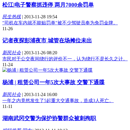
松江|电子警察抓违停 两月7000余罚单
民生热线
|
2013-11-28 19:54
"司机在车内就不能贴罚单"被不少驾驶员奉为免罚金牌。
11-26
记者夜探彭浦夜市 城管在场摊位未出
新民社会
|
2013-11-26 08:20
市民对于公交夜间绕行的评价不一，认为绕行不是长久之计。
11-24
杨浦 | 租赁公司一年5次大事故 交警下通牒
新民社会
|
2013-11-24 16:00
一年之内竟然发生了5起重大交通事故，造成3人死亡。
11-11
湖南武冈交警为保护协警群众被刺殉职