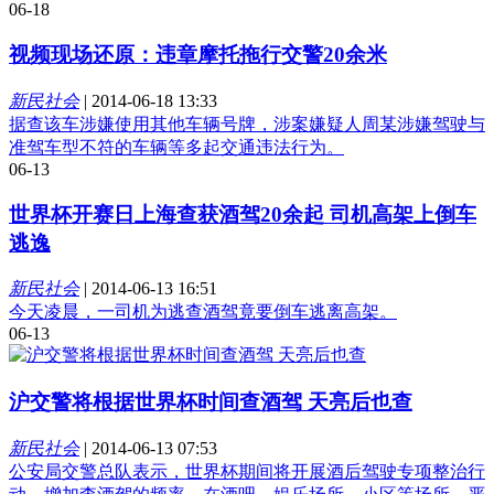
06-18
视频现场还原：违章摩托拖行交警20余米
新民社会
|
2014-06-18 13:33
据查该车涉嫌使用其他车辆号牌，涉案嫌疑人周某涉嫌驾驶与
准驾车型不符的车辆等多起交通违法行为。
06-13
世界杯开赛日上海查获酒驾20余起 司机高架上倒车
逃逸
新民社会
|
2014-06-13 16:51
今天凌晨，一司机为逃查酒驾竟要倒车逃离高架。
06-13
沪交警将根据世界杯时间查酒驾 天亮后也查
新民社会
|
2014-06-13 07:53
公安局交警总队表示，世界杯期间将开展酒后驾驶专项整治行