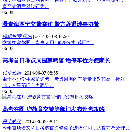
动，增加查酒驾的频率，在酒吧、娱乐场所、小区等场所，严
查严处酒后驾驶行为。
06-08
曝青海西宁交警索贿 警方辞退涉事协警
编辑推荐 国内
|
2014-06-08 16:50
交警扣留驾照，当事人用200块钱才“赎回”。
06-07
高考首日考点周围禁鸣笛 增停车位方便家长
民生热线
|
2014-06-07 08:55
由于不少学生家长送考，考点周围的车流量相对较高，针对
此，交警部门全力疏导。
06-06
高考在即 沪教育交警等部门发布赴考攻略
民生热线
|
2014-06-06 08:11
今年首场语文科目考试首次修改了进场时间，从提前25分钟变