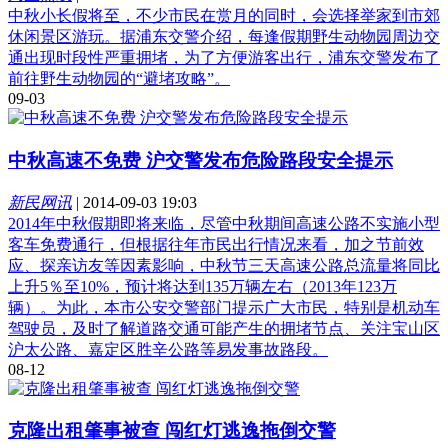
中秋小长假将至，不少市民在赏月的同时，会选择举家到市郊
休闲景区游玩。据浦东交警介绍，每逢假期野生动物园周边交
通出现时段性严重拥堵，为了方便游客出行，浦东交警发布了
前往野生动物园的“避堵攻略”。
09-03
中秋高速不免费 沪交警发布危险路段安全提示
新民网讯
|
2014-09-03 19:03
2014年中秋假期即将来临，尽管中秋期间高速公路不实施小型
客车免费通行，但根据往年市民出行情况来看，加之节前效
应、探亲访友等因素影响，中秋节三天高速公路总流量将同比
上升5％至10%，预计将达到135万辆左右（2013年123万
辆）。为此，本市公安交警部门提示广大市民，特别是机动车
驾驶员，及时了解道路交通可能产生的拥堵节点、关注宝山区
沪太公路、嘉定区胜辛公路等易发事故路段。
08-12
克隆出租肇事被查 闯红灯逃逸拖倒交警