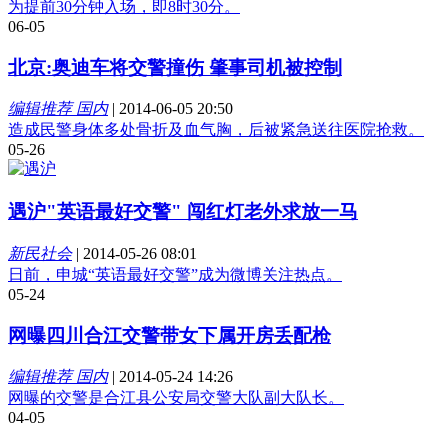
为提前30分钟入场，即8时30分。
06-05
北京:奥迪车将交警撞伤 肇事司机被控制
编辑推荐 国内
|
2014-06-05 20:50
造成民警身体多处骨折及血气胸，后被紧急送往医院抢救。
05-26
遇沪"英语最好交警" 闯红灯老外求放一马
新民社会
|
2014-05-26 08:01
日前，申城“英语最好交警”成为微博关注热点。
05-24
网曝四川合江交警带女下属开房丢配枪
编辑推荐 国内
|
2014-05-24 14:26
网曝的交警是合江县公安局交警大队副大队长。
04-05