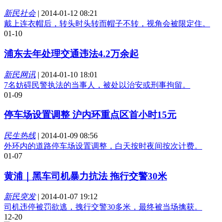
新民社会
|
2014-01-12 08:21
戴上连衣帽后，转头时头转而帽子不转，视角会被限定住。
01-10
浦东去年处理交通违法4.2万余起
新民网讯
|
2014-01-10 18:01
7名妨碍民警执法的当事人，被处以治安或刑事拘留。
01-09
停车场设置调整 沪内环重点区首小时15元
民生热线
|
2014-01-09 08:56
外环内的道路停车场设置调整，白天按时夜间按次计费。
01-07
黄浦｜黑车司机暴力抗法 拖行交警30米
新民突发
|
2014-01-07 19:12
司机违停被罚欲逃，拽行交警30多米，最终被当场擒获。
12-20