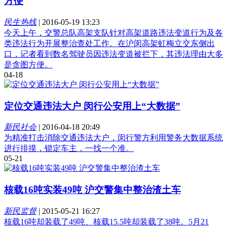
方便
民生热线
|
2016-05-19 13:23
今天上午，交警总队高架支队针对高架道路违法变道行为及各
类违法行为开展整治查处工作。在沪闵高架虹梅立交东侧出
口，记者看到数名驾驶员因违法变道被拦下，其违法理由大多
是贪图方便。
04-18
定位交通违法大户 闵行公安用上“大数据”
新民社会
|
2016-04-18 20:49
为精准打击消除交通违法大户，闵行警方利用警务大数据系统
进行排摸，锁定车主，一找一个准。
05-21
核载16吨实装49吨 沪交警集中整治渣土车
新民监督
|
2015-05-21 16:27
核载16吨却装载了49吨、核载15.5吨却装载了38吨。5月21