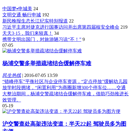
中国梦▪申城美
24
文明交通 畅行申城
192
新民晚报生态长江纪实特别报道
22
习近平主席对捷克进行国事访问并出席第四届核安全峰会
219
天天3·15，我们来较真！
34
携带文明出国门，对旅游陋习说“不！”
9
07-05
杨浦交警多举措疏堵结合缓解停车难
民生热线
|
2016-07-05 13:59
“错峰停车”平衡社区与企业停车资源，“定点停放”缓解幼儿园
放学时段拥堵，“闲置利用”为商圈新增300个停车位……交通
大整治期间，杨浦交警疏堵结合缓解停车难，借助巧劲推进长
效管理。
05-19
沪交警查处高架违法变道：半天22起 驾驶员多为图