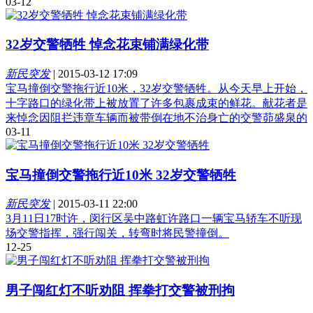
03-12
32岁交警牺牲 悼念花束铺满绿化带
新民突发
|
2015-03-12 17:09
宝马撞倒交警拖行近10米，32岁交警牺牲。从今天早上开始，
十字路口的绿化带上被放置了许多包裹成束的鲜花。献花者是
来悼念因阻拦违章车辆而被带倒在地不治身亡的交警茆盛泉的
03-11
宝马撞倒交警拖行近10米 32岁交警牺牲
新民突发
|
2015-03-11 22:00
3月11日17时许，闵行区吴中路虹许路口一辆宝马轿车不听现
场交警指挥，强行闯关，转弯时将民警撞倒。
12-25
男子闯红灯不听劝阻 挥拳打交警被刑拘