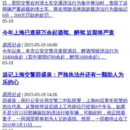
日，普陀交警在对渣土车交通违法行为集中整治时，查获了这
两辆严重超载的渣土车。两名驾驶员将因超载违法行为面临记
6分，500元罚款的处罚。
05-19
今年上海已查获万余起酒驾、醉驾 近期将严查
新民社会
|
2015-05-19 16:00
今年以来，本市公安交警共查获酒后、醉酒驾驶违法行为
10400余起（其中酒驾8700余起，醉驾1600余起）。
03-19
追记上海交警茆盛泉：严格执法外还有一颗助人为
乐的心
新民社会
|
2015-03-19 14:26
茆盛泉，闵行公安分局交警二中队民警，上海80后青年民警的
杰出代表。从警校毕业后踏上工作岗位已经第8个年头，如果
不是3月11日那辆疯狂的违法行驶车辆，可能此时，他正陪着
妻子，一同感受即将初为人父的喜悦。然而，一切都停止在了
2015年3月11日……