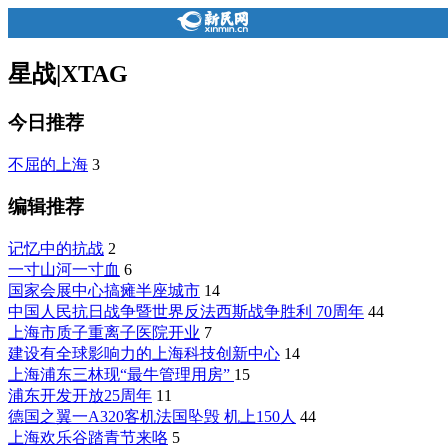
星战
|
XTAG
今日推荐
不屈的上海
3
编辑推荐
记忆中的抗战
2
一寸山河一寸血
6
国家会展中心搞瘫半座城市
14
中国人民抗日战争暨世界反法西斯战争胜利 70周年
44
上海市质子重离子医院开业
7
建设有全球影响力的上海科技创新中心
14
上海浦东三林现“最牛管理用房”
15
浦东开发开放25周年
11
德国之翼一A320客机法国坠毁 机上150人
44
上海欢乐谷踏青节来咯
5