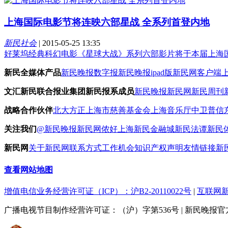
上海国际电影节将连映六部星战 全系列首登内地
新民社会
|
2015-05-25 13:35
好莱坞经典科幻电影《星球大战》系列六部影片将于本届上海
新民全媒体产品
新民晚报数字报
新民晚报ipad版
新民网客户端
文汇新民联合报业集团新民报系成员
新民晚报
新民网
新民周刊
战略合作伙伴
北大方正
上海市慈善基金会
上海音乐厅
中卫普信
关注我们
@新民晚报新民网
侬好上海
新民金融城
新民法谭
新民
新民网
关于新民网
联系方式
工作机会
知识产权声明
友情链接
新
查看网站地图
增值电信业务经营许可证（ICP）：沪B2-20110022号
|
互联网新
广播电视节目制作经营许可证：（沪）字第536号
|
新民晚报官方网站 x