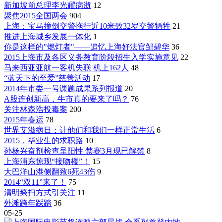
新加坡前总理李光耀病逝
12
聚焦2015全国两会
904
上海：宝马撞倒交警拖行近10米致32岁交警牺牲
21
推进上海城乡发展一体化
1
你是这样的"燃灯者"——追忆上海好法官邹碧华
36
2015上海市及各区义务教育阶段招生入学实施意见
22
马来西亚亚航一客机失联 机上162人
48
“蓝天下的至爱”慈善活动
17
2014年市委一号课题成果系列报道
20
A股连创新高，牛市真的要来了吗？
76
关注林森浩投毒案
200
2015年春运
78
世界艾滋病日：让他们和我们一样正常生活
6
2015，毕业生的求职路
10
孙杨兴奋剂检查呈阳性 禁赛3月现已解禁
8
上海浦东惊现“接吻楼”！
15
大巴洋山港侧翻致6死43伤
9
2014“双11”来了！
75
清明祭扫方式引关注
11
外滩跨年踩踏
36
05-25