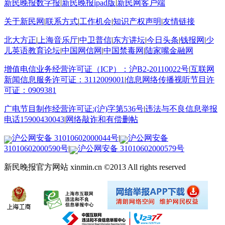
新民晚报数字报
|
新民晚报ipad版
|
新民网客户端
关于新民网
|
联系方式
|
工作机会
|
知识产权声明
|
友情链接
北大方正
|
上海音乐厅
|
中卫普信
|
东方讲坛
|
今日头条
|
钱报网
|
少
儿英语教育论坛
|
中国网信网
|
中国禁毒网
|
陆家嘴金融网
增值电信业务经营许可证（ICP）：沪B2-20110022号
|
互联网
新闻信息服务许可证：3112009001
|
信息网络传播视听节目许
可证：0909381
广电节目制作经营许可证:(沪)字第536号
|
违法与不良信息举报
电话15900430043
|
网络敲诈和有偿删帖
沪公网安备 31010602000044号
|
沪公网安备
31010602000590号
|
沪公网安备 31010602000579号
新民晚报官方网站 xinmin.cn ©2013 All rights reserved