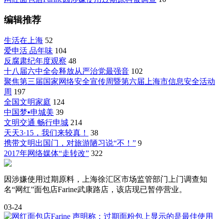
编辑推荐
生活在上海
52
爱申活 品年味
104
反腐肃纪年度观察
48
十八届六中全会释放从严治党最强音
102
聚焦第三届国家网络安全宣传周暨第六届上海市信息安全活动
周
197
全国文明家庭
124
中国梦▪申城美
39
文明交通 畅行申城
214
天天3·15，我们来较真！
38
携带文明出国门，对旅游陋习说“不！”
9
2017年网络媒体“走转改”
322
因涉嫌使用过期原料，上海徐汇区市场监管部门上门调查知
名“网红”面包店Farine武康路店，该店现已暂停营业。
03-24