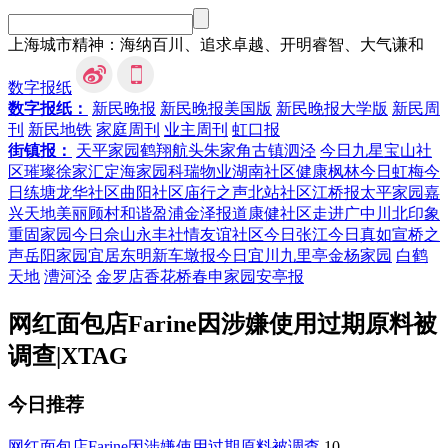
上海城市精神：海纳百川、追求卓越、开明睿智、大气谦和
数字报纸
数字报纸：
新民晚报
新民晚报美国版
新民晚报大学版
新民周
刊
新民地铁
家庭周刊
业主周刊
虹口报
街镇报：
天平家园
鹤翔航头
朱家角
古镇泗泾
今日九星
宝山社
区
璀璨徐家汇
定海家园
科瑞物业
湖南社区
健康枫林
今日虹梅
今
日练塘
龙华社区
曲阳社区
庙行之声
北站社区
江桥报
太平家园
嘉
兴天地
美丽顾村
和谐盈浦
金泽报道
康健社区
走进广中
川北印象
重固家园
今日佘山
永丰社情
友谊社区
今日张江
今日真如
宣桥之
声
岳阳家园
宜居东明
新车墩报
今日宜川
九里亭
金杨家园
白鹤
天地
漕河泾
金罗店
香花桥
春申家园
安亭报
网红面包店Farine因涉嫌使用过期原料被
调查
|
XTAG
今日推荐
网红面包店Farine因涉嫌使用过期原料被调查
10