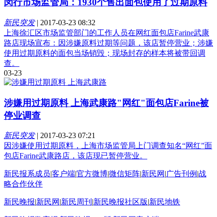
闵行市场监管局：1930个售出面包使用了过期原料
新民突发
|
2017-03-23 08:32
上海徐汇区市场监管部门的工作人员在网红面包店Farine武康
路店现场宣布：因涉嫌原料过期等问题，该店暂停营业；涉嫌
使用过期原料的面包当场销毁；现场封存的样本将被带回调
查。
03-23
涉嫌用过期原料 上海武康路"网红"面包店Farine被
停业调查
新民突发
|
2017-03-23 07:21
因涉嫌使用过期原料，上海市场监管局上门调查知名“网红”面
包店Farine武康路店，该店现已暂停营业。
新民报系成员
|
客户端
|
官方微博
|
微信矩阵
|
新民网
|
广告刊例
|
战
略合作伙伴
新民晚报
|
新民网
|
新民周刊
|
新民晚报社区版
|
新民地铁