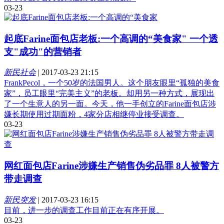
03-23
起底Farine面包店老板:一个高调的“美食家" 一个透
支"成功"的营销者
新民社会
|
2017-03-23 21:15
FrankPecol，一个50岁的法国男人。这个朋友眼里“孤独的美食
家”，员工眼里“完美主义”的老板。却用另一种方式，展现出
了一个生意人的另一面。今天，他一手创立的Farine面包店涉
嫌长期使用过期面粉，4家分店相继停业接受调查。
03-23
网红面包店Farine涉嫌生产销售伪劣品罪 8人被警方
带走调查
新民突发
|
2017-03-23 16:15
目前，进一步的调查工作目前正在有序开展。
03-23