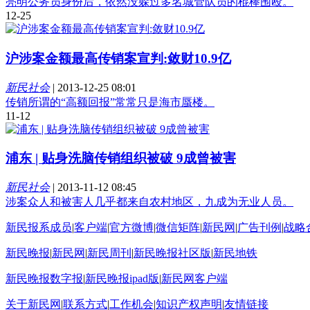
亮明公务员身份后，依然没躲过多名城管队员的棍棒围殴。
12-25
沪涉案金额最高传销案宣判:敛财10.9亿
新民社会
|
2013-12-25 08:01
传销所谓的“高额回报”常常只是海市蜃楼。
11-12
浦东 | 贴身洗脑传销组织被破 9成曾被害
新民社会
|
2013-11-12 08:45
涉案众人和被害人几乎都来自农村地区，九成为无业人员。
新民报系成员
|
客户端
|
官方微博
|
微信矩阵
|
新民网
|
广告刊例
|
战略
新民晚报
|
新民网
|
新民周刊
|
新民晚报社区版
|
新民地铁
新民晚报数字报
|
新民晚报ipad版
|
新民网客户端
关于新民网
|
联系方式
|
工作机会
|
知识产权声明
|
友情链接