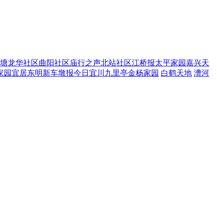
塘
龙华社区
曲阳社区
庙行之声
北站社区
江桥报
太平家园
嘉兴天
家园
宜居东明
新车墩报
今日宜川
九里亭
金杨家园
白鹤天地
漕河