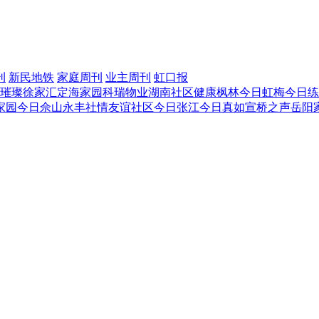
刊
新民地铁
家庭周刊
业主周刊
虹口报
璀璨徐家汇
定海家园
科瑞物业
湖南社区
健康枫林
今日虹梅
今日练
家园
今日佘山
永丰社情
友谊社区
今日张江
今日真如
宣桥之声
岳阳