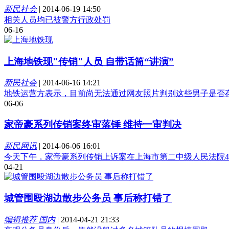
新民社会
|
2014-06-19 14:50
相关人员均已被警方行政处罚
06-16
上海地铁现"传销"人员 自带话筒“讲演”
新民社会
|
2014-06-16 14:21
地铁运营方表示，目前尚无法通过网友照片判别这些男子是否
06-06
家帝豪系列传销案终审落锤 维持一审判决
新民网讯
|
2014-06-06 16:01
今天下午，家帝豪系列传销上诉案在上海市第二中级人民法院
04-21
城管围殴湖边散步公务员 事后称打错了
编辑推荐 国内
|
2014-04-21 21:33