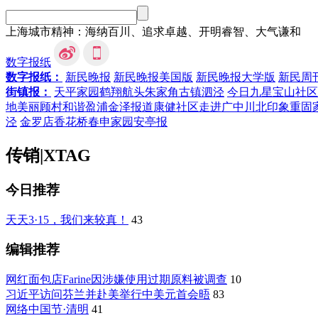
上海城市精神：海纳百川、追求卓越、开明睿智、大气谦和
数字报纸
数字报纸：
新民晚报
新民晚报美国版
新民晚报大学版
新民周
街镇报：
天平家园
鹤翔航头
朱家角
古镇泗泾
今日九星
宝山社区
地
美丽顾村
和谐盈浦
金泽报道
康健社区
走进广中
川北印象
重固
泾
金罗店
香花桥
春申家园
安亭报
传销
|
XTAG
今日推荐
天天3·15，我们来较真！
43
编辑推荐
网红面包店Farine因涉嫌使用过期原料被调查
10
习近平访问芬兰并赴美举行中美元首会晤
83
网络中国节·清明
41