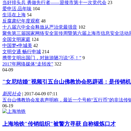
当好排头兵 勇做先行者——迎接市第十一次党代会
23
爱申活 品年味
104
生活在上海
54
反腐肃纪年度观察
48
十八届六中全会释放从严治党最强音
102
聚焦第三届国家网络安全宣传周暨第六届上海市信息安全活动
全国文明家庭
124
中国梦▪申城美
42
文明交通 畅行申城
214
携带文明出国门，对旅游陋习说“不！”
9
2017年网络媒体“走转改”
322
04-09
"女尼结婚"视频引五台山佛教协会怒辟谣：是传销
新民社会
|
2017-04-09 07:11
五台山佛教协会发表声明称，最近一个号称“五行币”的非法传
06-19
上海地铁"传销组织"被警方寻获 自称锻炼口才