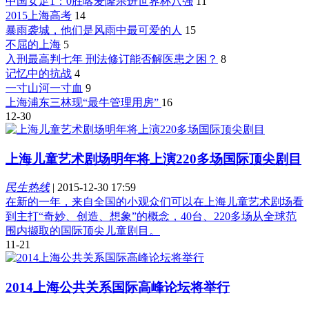
中国女足1：0胜喀麦隆杀进世界杯八强
11
2015上海高考
14
暴雨袭城，他们是风雨中最可爱的人
15
不屈的上海
5
入刑最高判七年 刑法修订能否解医患之困？
8
记忆中的抗战
4
一寸山河一寸血
9
上海浦东三林现“最牛管理用房”
16
12-30
上海儿童艺术剧场明年将上演220多场国际顶尖剧目
民生热线
|
2015-12-30 17:59
在新的一年，来自全国的小观众们可以在上海儿童艺术剧场看
到主打“奇妙、创造、想象”的概念，40台、220多场从全球范
围内撷取的国际顶尖儿童剧目。
11-21
2014上海公共关系国际高峰论坛将举行