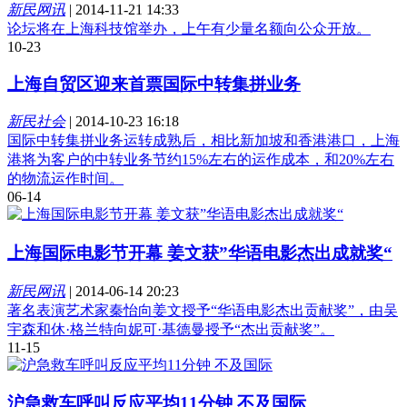
新民网讯
|
2014-11-21 14:33
论坛将在上海科技馆举办，上午有少量名额向公众开放。
10-23
上海自贸区迎来首票国际中转集拼业务
新民社会
|
2014-10-23 16:18
国际中转集拼业务运转成熟后，相比新加坡和香港港口，上海
港将为客户的中转业务节约15%左右的运作成本，和20%左右
的物流运作时间。
06-14
上海国际电影节开幕 姜文获”华语电影杰出成就奖“
新民网讯
|
2014-06-14 20:23
著名表演艺术家秦怡向姜文授予“华语电影杰出贡献奖”，由吴
宇森和休·格兰特向妮可·基德曼授予“杰出贡献奖”。
11-15
沪急救车呼叫反应平均11分钟 不及国际