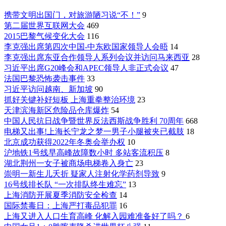
携带文明出国门，对旅游陋习说“不！”
9
第二届世界互联网大会
469
2015巴黎气候变化大会
116
李克强出席第四次中国-中东欧国家领导人会晤
14
李克强出席东亚合作领导人系列会议并访问马来西亚
28
习近平出席G20峰会和APEC领导人非正式会议
47
法国巴黎恐怖袭击事件
33
习近平访问越南、新加坡
90
抓好关键补好短板 上海重拳整治环境
23
天津滨海新区危险品仓库爆炸
54
中国人民抗日战争暨世界反法西斯战争胜利 70周年
668
电梯又出事!上海长宁龙之梦一男子小腿被夹已截肢
18
北京成功获得2022年冬奥会举办权
10
沪地铁1号线早高峰故障数小时 多站客流积压
8
湖北荆州一女子被商场电梯卷入身亡
23
崇明一新生儿夭折 疑家人注射化学药剂导致
9
16号线排长队 “一次排队终生难忘”
13
上海消防开展夏季消防安全检查
14
国际禁毒日：上海严打毒品犯罪
16
上海又进入人口生育高峰 化解入园难准备好了吗？
6