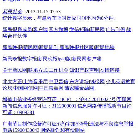
新民社会
|
2013-11-15 07:53
统计数字显示，与急救车呼叫反应时间平均为8分钟。
新民报系成员
|
客户端
|
官方微博
|
微信矩阵
|
新民网
|
广告刊例
|
战
略合作伙伴
新民晚报
|
新民网
|
新民周刊
|
新民晚报社区版
|
新民地铁
新民晚报数字报
|
新民晚报ipad版
|
新民网客户端
关于新民网
|
联系方式
|
工作机会
|
知识产权声明
|
友情链接
北大方正
|
上海音乐厅
|
中卫普信
|
东方讲坛
|
钱报网
|
少儿英语教育
论坛
|
中国网信网
|
中国禁毒网
|
陆家嘴金融网
增值电信业务经营许可证（ICP）：沪B2-20110022号
|
互联网
新闻信息服务许可证：3112009001
|
信息网络传播视听节目许
可证：0909381
广电节目制作经营许可证:(沪)字第536号
|
违法与不良信息举报
电话15900430043
|
网络敲诈和有偿删帖