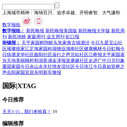
上海城市精神：海纳百川、追求卓越、开明睿智、大气谦和
数字报纸
数字报纸：
新民晚报
新民晚报美国版
新民晚报大学版
新民周
刊
新民地铁
家庭周刊
业主周刊
虹口报
街镇报：
天平家园
鹤翔航头
朱家角
古镇泗泾
今日九星
宝山社
区
璀璨徐家汇
定海家园
科瑞物业
湖南社区
健康枫林
今日虹梅
今
日练塘
龙华社区
曲阳社区
庙行之声
北站社区
江桥报
太平家园
嘉
兴天地
美丽顾村
和谐盈浦
金泽报道
康健社区
走进广中
川北印象
重固家园
今日佘山
永丰社情
友谊社区
今日张江
今日真如
宣桥之
声
岳阳家园
宜居东明
新车墩报
国际
|
XTAG
今日推荐
天天3·15，我们来较真！
19
编辑推荐