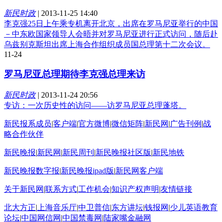
新民时政
|
2013-11-25 14:40
李克强25日上午乘专机离开北京，出席在罗马尼亚举行的中国
－中东欧国家领导人会晤并对罗马尼亚进行正式访问，随后赴
乌兹别克斯坦出席上海合作组织成员国总理第十二次会议。
11-24
罗马尼亚总理期待李克强总理来访
新民时政
|
2013-11-24 20:56
专访：一次历史性的访问——访罗马尼亚总理蓬塔。
新民报系成员
|
客户端
|
官方微博
|
微信矩阵
|
新民网
|
广告刊例
|
战
略合作伙伴
新民晚报
|
新民网
|
新民周刊
|
新民晚报社区版
|
新民地铁
新民晚报数字报
|
新民晚报ipad版
|
新民网客户端
关于新民网
|
联系方式
|
工作机会
|
知识产权声明
|
友情链接
北大方正
|
上海音乐厅
|
中卫普信
|
东方讲坛
|
钱报网
|
少儿英语教育
论坛
|
中国网信网
|
中国禁毒网
|
陆家嘴金融网