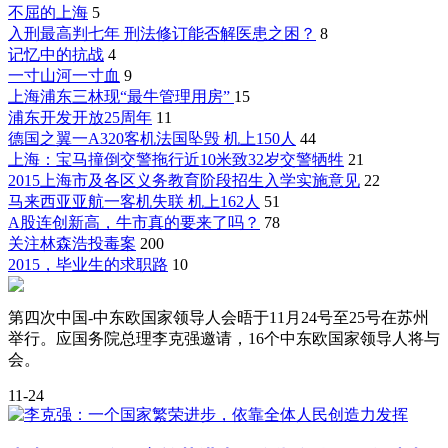
不屈的上海
5
入刑最高判七年 刑法修订能否解医患之困？
8
记忆中的抗战
4
一寸山河一寸血
9
上海浦东三林现“最牛管理用房”
15
浦东开发开放25周年
11
德国之翼一A320客机法国坠毁 机上150人
44
上海：宝马撞倒交警拖行近10米致32岁交警牺牲
21
2015上海市及各区义务教育阶段招生入学实施意见
22
马来西亚亚航一客机失联 机上162人
51
A股连创新高，牛市真的要来了吗？
78
关注林森浩投毒案
200
2015，毕业生的求职路
10
第四次中国-中东欧国家领导人会晤于11月24号至25号在苏州
举行。应国务院总理李克强邀请，16个中东欧国家领导人将与
会。
11-24