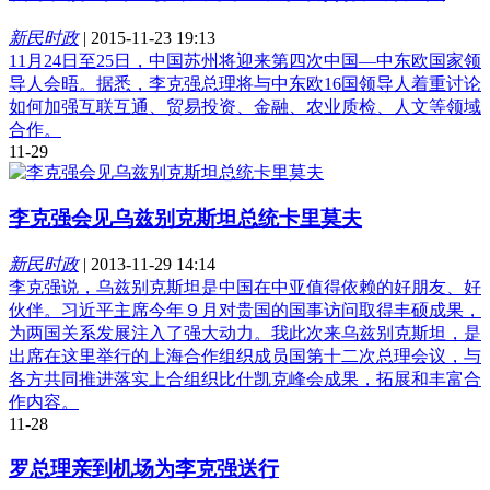
新民时政
|
2015-11-23 19:13
11月24日至25日，中国苏州将迎来第四次中国—中东欧国家领
导人会晤。据悉，李克强总理将与中东欧16国领导人着重讨论
如何加强互联互通、贸易投资、金融、农业质检、人文等领域
合作。
11-29
李克强会见乌兹别克斯坦总统卡里莫夫
新民时政
|
2013-11-29 14:14
李克强说，乌兹别克斯坦是中国在中亚值得依赖的好朋友、好
伙伴。习近平主席今年９月对贵国的国事访问取得丰硕成果，
为两国关系发展注入了强大动力。我此次来乌兹别克斯坦，是
出席在这里举行的上海合作组织成员国第十二次总理会议，与
各方共同推进落实上合组织比什凯克峰会成果，拓展和丰富合
作内容。
11-28
罗总理亲到机场为李克强送行