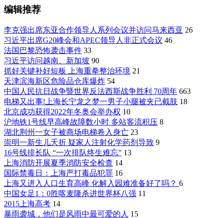
编辑推荐
李克强出席东亚合作领导人系列会议并访问马来西亚
26
习近平出席G20峰会和APEC领导人非正式会议
46
法国巴黎恐怖袭击事件
33
习近平访问越南、新加坡
90
抓好关键补好短板 上海重拳整治环境
21
天津滨海新区危险品仓库爆炸
54
中国人民抗日战争暨世界反法西斯战争胜利 70周年
663
电梯又出事!上海长宁龙之梦一男子小腿被夹已截肢
18
北京成功获得2022年冬奥会举办权
10
沪地铁1号线早高峰故障数小时 多站客流积压
8
湖北荆州一女子被商场电梯卷入身亡
23
崇明一新生儿夭折 疑家人注射化学药剂导致
9
16号线排长队 “一次排队终生难忘”
13
上海消防开展夏季消防安全检查
14
国际禁毒日：上海严打毒品犯罪
16
上海又进入人口生育高峰 化解入园难准备好了吗？
6
中国女足1：0胜喀麦隆杀进世界杯八强
11
2015上海高考
14
暴雨袭城，他们是风雨中最可爱的人
15