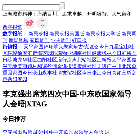
上海城市精神：海纳百川、追求卓越、开明睿智、大气谦和
数字报纸
数字报纸：
新民晚报
新民晚报美国版
新民晚报大学版
新民周
刊
新民地铁
家庭周刊
业主周刊
虹口报
街镇报：
天平家园
鹤翔航头
朱家角
古镇泗泾
今日九星
宝山社
区
璀璨徐家汇
定海家园
科瑞物业
湖南社区
健康枫林
今日虹梅
今
日练塘
龙华社区
曲阳社区
庙行之声
北站社区
江桥报
太平家园
嘉
兴天地
美丽顾村
和谐盈浦
金泽报道
康健社区
走进广中
川北印象
重固家园
今日佘山
永丰社情
友谊社区
今日张江
今日真如
宣桥之
声
岳阳家园
李克强出席第四次中国-中东欧国家领导
人会晤
|
XTAG
今日推荐
李克强出席第四次中国-中东欧国家领导人会晤
14