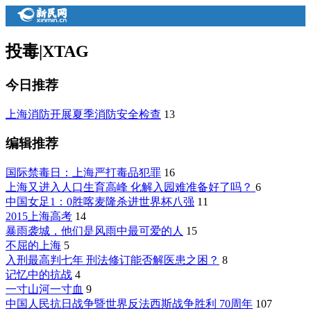
投毒
|
XTAG
今日推荐
上海消防开展夏季消防安全检查
13
编辑推荐
国际禁毒日：上海严打毒品犯罪
16
上海又进入人口生育高峰 化解入园难准备好了吗？
6
中国女足1：0胜喀麦隆杀进世界杯八强
11
2015上海高考
14
暴雨袭城，他们是风雨中最可爱的人
15
不屈的上海
5
入刑最高判七年 刑法修订能否解医患之困？
8
记忆中的抗战
4
一寸山河一寸血
9
中国人民抗日战争暨世界反法西斯战争胜利 70周年
107