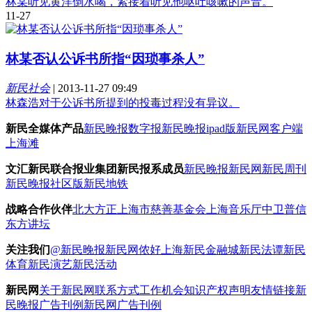
林某听见黄洋倒水喝，紧接着听见他呕吐咳嗽的声音。
11-27
林某否认公诉书所指“因琐事杀人”
新民社会
|
2013-11-27 09:49
林森浩对于公诉书所提到的投毒过程没有异议。
新民全媒体产品
新民晚报数字报
新民晚报ipad版
新民网客户端
上海滩
文汇新民联合报业集团新民报系成员
新民晚报
新民网
新民周刊
新民晚报社区版
新民地铁
战略合作伙伴
北大方正
上海市慈善基金会
上海音乐厅
中卫普信
东方讲坛
关注我们
@新民晚报新民网
侬好上海
新民金融城
新民法谭
新民
体育
新民演艺
新民活动
新民网
关于新民网
联系方式
工作机会
知识产权声明
友情链接
新
民晚报广告刊例
新民网广告刊例