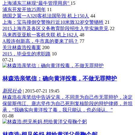
上海浦东三林现“最牛管理用房”
15
浦东开发开放25周年
11
德国之翼一A320客机法国坠毁 机上150人
44
上海：宝马撞倒交警拖行近10米致32岁交警牺牲
21
2015上海市及各区义务教育阶段招生入学实施意见
22
马来西亚亚航一客机失联 机上162人
48
A股连创新高，牛市真的要来了吗？
77
关注林森浩投毒案
200
2015，毕业生的求职路
10
07-21
林森浩亲笔信：确向黄洋投毒，不做无罪辩护
新民社会
|
2015-07-21 19:45
林森浩在亲笔信中告诉父亲，不同意为自己作无罪辩护，决定
保留斯伟江、唐志坚作为自己死刑复核阶段的辩护律师，并坦
承，“我确实向黄洋投了毒，我只能认，也必须认。”
01-08
林森浩:想见爸妈 想给黄洋父母鞠个躬