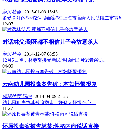
新民社会
|
2015-01-08 15:43
备受关注的“林森浩投毒案”在上海市高级人民法院二审宣判。
12-07
对话林父:到死都不相信儿子会故意杀人
新民社会
|
2014-12-07 08:55
12月5日晚，林尊耀接受新民晚报新民网记者采访。
04-09
云南幼儿园投毒案告破：村妇怀恨报复
编辑推荐 国内
|
2014-04-09 21:25
幼儿园租房致其被迫搬走，嫌疑人怀恨在心。
11-27
还原投毒案被告林某:性格内向说话直接