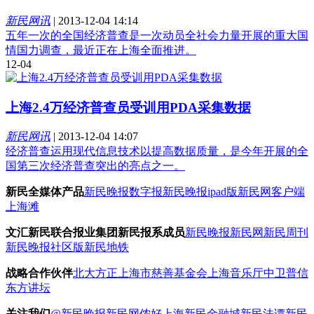
新民网讯
|
2013-12-04 14:14
五年一次的全国经济普查是一次动员全社会力量开展的重大国
情国力调查，最近正在上海全面推进。
12-04
上海2.4万经济普查员受训用PDA采集数据
新民网讯
|
2013-12-04 14:07
经济普查运用现代信息技术以提高数据质量，是今年开展的全
国第三次经济普查突出的亮点之一。
新民全媒体产品
新民晚报数字报
新民晚报ipad版
新民网客户端
上海滩
文汇新民联合报业集团新民报系成员
新民晚报
新民网
新民周刊
新民晚报社区版
新民地铁
战略合作伙伴
北大方正
上海市慈善基金会
上海音乐厅
中卫普信
东方讲坛
关注我们
@新民晚报新民网
侬好上海
新民金融城
新民法谭
新民