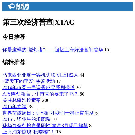
第三次经济普查
|
XTAG
今日推荐
你是这样的"燃灯者"——追忆上海好法官邹碧华
15
编辑推荐
马来西亚亚航一客机失联 机上162人
44
“蓝天下的至爱”慈善活动
17
2014年市委一号课题成果系列报道
20
A股连创新高，牛市真的要来了吗？
60
关注林森浩投毒案
200
2015年春运
78
世界艾滋病日：让他们和我们一样正常生活
6
2015，毕业生的求职路
10
孙杨兴奋剂检查呈阳性 禁赛3月现已解禁
8
上海浦东惊现“接吻楼”！
15