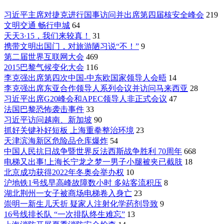
习近平主席对捷克进行国事访问并出席第四届核安全峰会
219
文明交通 畅行申城
64
天天3·15，我们来较真！
31
携带文明出国门，对旅游陋习说“不！”
9
第二届世界互联网大会
469
2015巴黎气候变化大会
116
李克强出席第四次中国-中东欧国家领导人会晤
14
李克强出席东亚合作领导人系列会议并访问马来西亚
28
习近平出席G20峰会和APEC领导人非正式会议
47
法国巴黎恐怖袭击事件
33
习近平访问越南、新加坡
90
抓好关键补好短板 上海重拳整治环境
23
天津滨海新区危险品仓库爆炸
54
中国人民抗日战争暨世界反法西斯战争胜利 70周年
668
电梯又出事!上海长宁龙之梦一男子小腿被夹已截肢
18
北京成功获得2022年冬奥会举办权
10
沪地铁1号线早高峰故障数小时 多站客流积压
8
湖北荆州一女子被商场电梯卷入身亡
23
崇明一新生儿夭折 疑家人注射化学药剂导致
9
16号线排长队 “一次排队终生难忘”
13