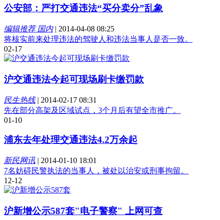
公安部：严打交通违法“买分卖分”乱象
编辑推荐 国内
|
2014-04-08 08:25
将核实前来处理违法的驾驶人和违法当事人是否一致。
02-17
沪交通违法今起可现场刷卡缴罚款
民生热线
|
2014-02-17 08:31
先在部分高架及区域试点，3个月后有望全市推广。
01-10
浦东去年处理交通违法4.2万余起
新民网讯
|
2014-01-10 18:01
7名妨碍民警执法的当事人，被处以治安或刑事拘留。
12-12
沪新增公示587套"电子警察" 上网可查