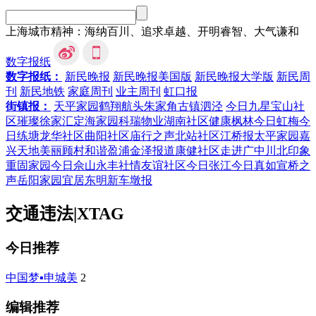
上海城市精神：海纳百川、追求卓越、开明睿智、大气谦和
数字报纸
数字报纸：
新民晚报
新民晚报美国版
新民晚报大学版
新民周
刊
新民地铁
家庭周刊
业主周刊
虹口报
街镇报：
天平家园
鹤翔航头
朱家角
古镇泗泾
今日九星
宝山社
区
璀璨徐家汇
定海家园
科瑞物业
湖南社区
健康枫林
今日虹梅
今
日练塘
龙华社区
曲阳社区
庙行之声
北站社区
江桥报
太平家园
嘉
兴天地
美丽顾村
和谐盈浦
金泽报道
康健社区
走进广中
川北印象
重固家园
今日佘山
永丰社情
友谊社区
今日张江
今日真如
宣桥之
声
岳阳家园
宜居东明
新车墩报
交通违法
|
XTAG
今日推荐
中国梦▪申城美
2
编辑推荐