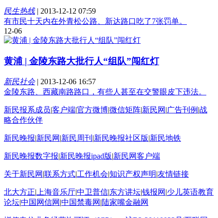
民生热线
|
2013-12-12 07:59
有市民十天内在外青松公路、新达路口吃了7张罚单。
12-06
黄浦 | 金陵东路大批行人“组队”闯红灯
新民社会
|
2013-12-06 16:57
金陵东路、西藏南路路口，有些人甚至在交警眼皮下违法。
新民报系成员
|
客户端
|
官方微博
|
微信矩阵
|
新民网
|
广告刊例
|
战
略合作伙伴
新民晚报
|
新民网
|
新民周刊
|
新民晚报社区版
|
新民地铁
新民晚报数字报
|
新民晚报ipad版
|
新民网客户端
关于新民网
|
联系方式
|
工作机会
|
知识产权声明
|
友情链接
北大方正
|
上海音乐厅
|
中卫普信
|
东方讲坛
|
钱报网
|
少儿英语教育
论坛
|
中国网信网
|
中国禁毒网
|
陆家嘴金融网