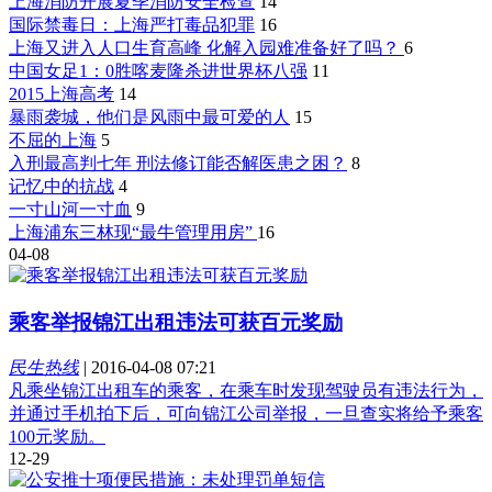
上海消防开展夏季消防安全检查
14
国际禁毒日：上海严打毒品犯罪
16
上海又进入人口生育高峰 化解入园难准备好了吗？
6
中国女足1：0胜喀麦隆杀进世界杯八强
11
2015上海高考
14
暴雨袭城，他们是风雨中最可爱的人
15
不屈的上海
5
入刑最高判七年 刑法修订能否解医患之困？
8
记忆中的抗战
4
一寸山河一寸血
9
上海浦东三林现“最牛管理用房”
16
04-08
乘客举报锦江出租违法可获百元奖励
民生热线
|
2016-04-08 07:21
凡乘坐锦江出租车的乘客，在乘车时发现驾驶员有违法行为，
并通过手机拍下后，可向锦江公司举报，一旦查实将给予乘客
100元奖励。
12-29