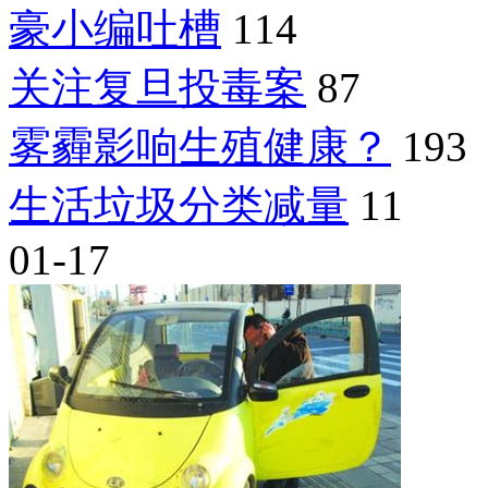
豪小编吐槽
114
关注复旦投毒案
87
雾霾影响生殖健康？
193
生活垃圾分类减量
11
01-17