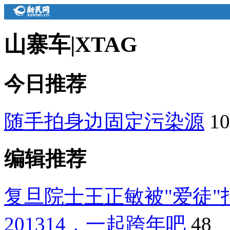
山寨车
|
XTAG
今日推荐
随手拍身边固定污染源
10
编辑推荐
复旦院士王正敏被"爱徒"
201314，一起跨年吧
48