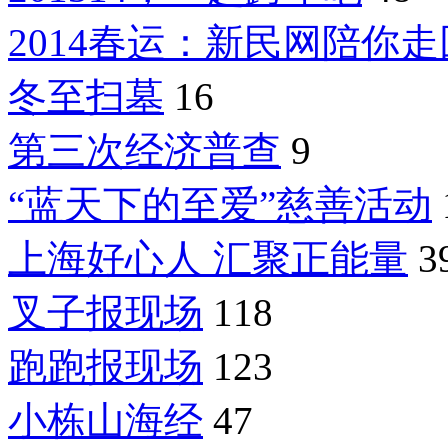
2014春运：新民网陪你
冬至扫墓
16
第三次经济普查
9
“蓝天下的至爱”慈善活动
上海好心人 汇聚正能量
3
叉子报现场
118
跑跑报现场
123
小栋山海经
47